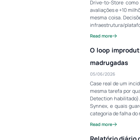
Drive-to-Store como
avaliações e +10 milhõ
mesma coisa. Decisõe
infraestrutura/plataf
Read more
O loop improdut
madrugadas
05/06/2026
Case real de um inci
mesma tarefa por qu
Detection habilitad
Synnex, e quais guar
categoria de falha do
Read more
Relatório diári