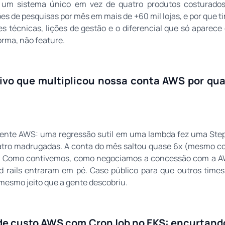
 um sistema único em vez de quatro produtos costurados
es de pesquisas por mês em mais de +60 mil lojas, e por que t
s técnicas, lições de gestão e o diferencial que só aparece
orma, não feature.
ivo que multiplicou nossa conta AWS por qu
dente AWS: uma regressão sutil em uma lambda fez uma Step
atro madrugadas. A conta do mês saltou quase 6x (mesmo 
o). Como contivemos, como negociamos a concessão com a A
d rails entraram em pé. Case público para que outros tim
 mesmo jeito que a gente descobriu.
o de custo AWS com CronJob no EKS: encurtand