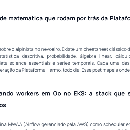
s de matemática que rodam por trás da Plata
obre o alpinista no nevoeiro. Existe um cheatsheet clássico 
atística descritiva, probabilidade, álgebra linear, cálcu
data science essentials e séries temporais. Cada uma des
peração da Plataforma Harmo, todo dia. Esse post mapeia ond
ando workers em Go no EKS: a stack que s
dos
bina MWAA (Airflow gerenciado pela AWS) como scheduler 