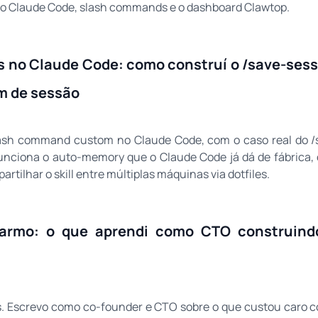
 do Claude Code, slash commands e o dashboard Clawtop.
no Claude Code: como construí o /save-sessi
im de sessão
slash command custom no Claude Code, com o caso real do /
funciona o auto-memory que o Claude Code já dá de fábrica,
rtilhar o skill entre múltiplas máquinas via dotfiles.
armo: o que aprendi como CTO construindo
. Escrevo como co-founder e CTO sobre o que custou caro con