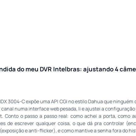
ndida do meu DVR Intelbras: ajustando 4 câmer
DX 3004-C expõe uma API CGI no estilo Dahua que ninguém 
or canal numa interface web pesada, li e ajustei a configuraçã
t. Conto o passo a passo real: como achei a porta, como au
tes de escrever qualquer coisa, o que dá pra controlar (enc
(exposição e anti-flicker), e como mantive a senha fora do his