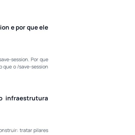
on e por que ele
save-session. Por que
 o que o /save-session
 infraestrutura
struir: tratar pilares