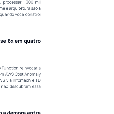
, processar +300 mil
ime e arquitetura são a
 quando você constrói
ase 6x em quatro
 Function reinvocar a
com AWS Cost Anomaly
WS via Infomach e TD
es não descubram essa
o a demora entre