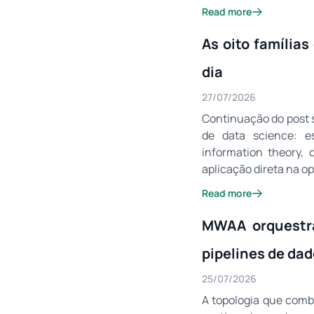
Read more
As oito família
dia
27/07/2026
Continuação do post s
de data science: est
information theory, 
aplicação direta na o
Read more
MWAA orquestr
pipelines de da
25/07/2026
A topologia que com