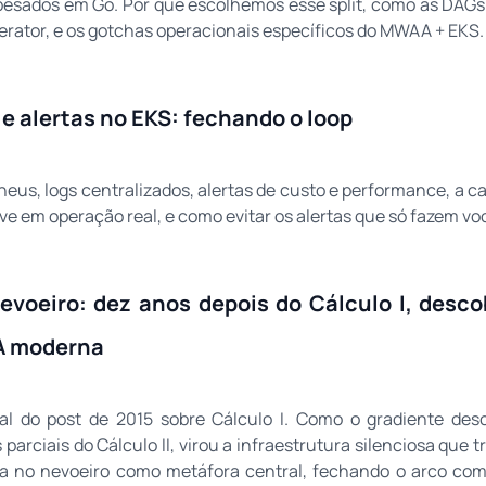
pesados em Go. Por que escolhemos esse split, como as DAG
rator, e os gotchas operacionais específicos do MWAA + EKS.
e alertas no EKS: fechando o loop
eus, logs centralizados, alertas de custo e performance, a 
e em operação real, e como evitar os alertas que só fazem você
nevoeiro: dez anos depois do Cálculo I, desco
IA moderna
al do post de 2015 sobre Cálculo I. Como o gradiente des
parciais do Cálculo II, virou a infraestrutura silenciosa que 
sta no nevoeiro como metáfora central, fechando o arco com