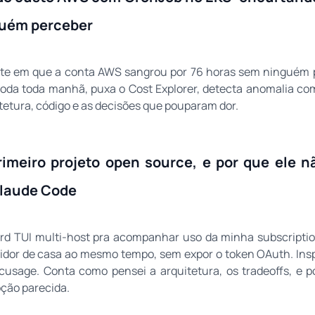
guém perceber
te em que a conta AWS sangrou por 76 horas sem ninguém p
oda toda manhã, puxa o Cost Explorer, detecta anomalia com
itetura, código e as decisões que pouparam dor.
imeiro projeto open source, e por que ele 
Claude Code
rd TUI multi-host pra acompanhar uso da minha subscripti
rvidor de casa ao mesmo tempo, sem expor o token OAuth. Ins
cusage. Conta como pensei a arquitetura, os tradeoffs, e po
ção parecida.