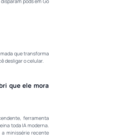
s disparam pods em Go
camada que transforma
 desligar o celular.
bri que ele mora
cendente, ferramenta
treina toda IA moderna.
 a minissérie recente