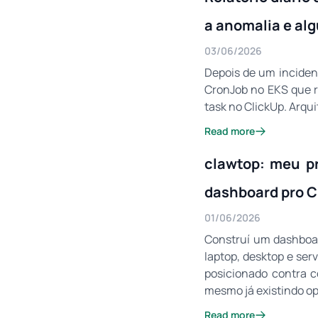
a anomalia e al
03/06/2026
Depois de um inciden
CronJob no EKS que r
task no ClickUp. Arqu
Read more
clawtop: meu pr
dashboard pro 
01/06/2026
Construí um dashboa
laptop, desktop e se
posicionado contra c
mesmo já existindo op
Read more