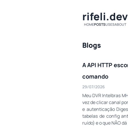
rifeli.dev
HOME
POSTS
USES
ABOUT
Blogs
A API HTTP esco
comando
29/07/2026
Meu DVR Intelbras MH
vez de clicar canal p
e autenticação Diges
tabelas de config an
ruído) e o que NÃO dá 