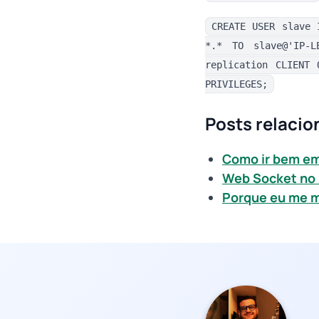
CREATE USER slave 
*.* TO slave@'IP-L
replication CLIENT 
PRIVILEGES;
Posts relaci
Como ir bem em
Web Socket no
Porque eu me mu