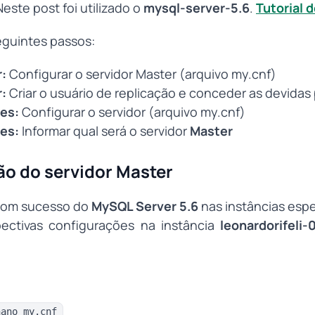
Neste post foi utilizado o
mysql-server-5.6
.
Tutorial 
seguintes passos:
:
Configurar o servidor Master (arquivo my.cnf)
:
Criar o usuário de replicação e conceder as devidas
es:
Configurar o servidor (arquivo my.cnf)
es:
Informar qual será o servidor
Master
ão do servidor Master
 com sucesso do
MySQL Server 5.6
nas instâncias esp
pectivas configurações na instância
leonardorifeli-
nano my.cnf