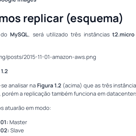
mos replicar (esquema)
o do
MySQL
, será utilizado três instâncias
t2.micro
 1.2
se analisar na
Figura 1.2
(acima) que as três instânc
 porém a replicação também funciona em datacenters
os atuarão em modo:
001:
Master
002:
Slave