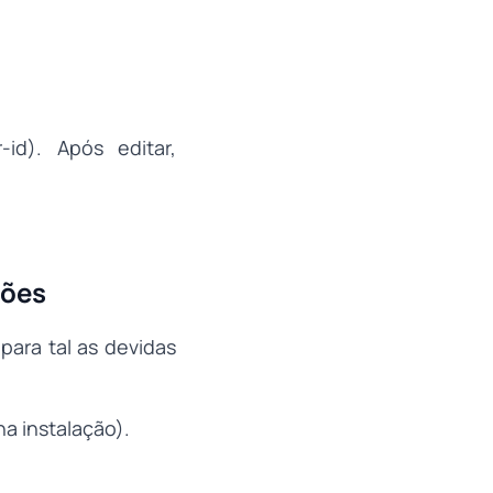
-id). Após editar,
sões
para tal as devidas
a instalação).