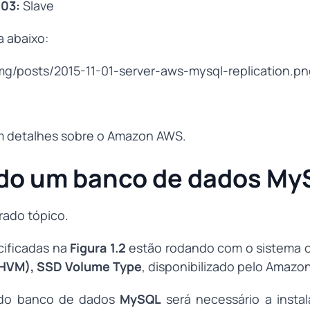
003:
Slave
 abaixo:
em detalhes sobre o Amazon AWS.
do um banco de dados My
rado tópico.
cificadas na
Figura 1.2
estão rodando com o sistema 
(HVM), SSD Volume Type
, disponibilizado pelo Amazo
o do banco de dados
MySQL
será necessário a instal