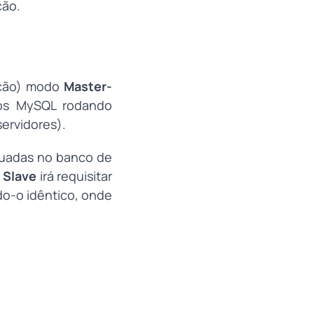
ção.
ação) modo
Master-
dos MySQL rodando
ervidores).
etuadas no banco de
o
Slave
irá requisitar
ndo-o idêntico, onde