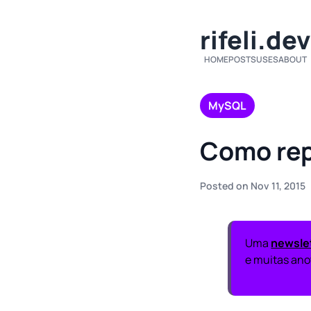
rifeli.dev
HOME
POSTS
USES
ABOUT
MySQL
Como rep
Posted on Nov 11, 2015
Uma
newsle
e muitas anot