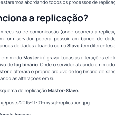
 estaremos abordando todos os processos de replica
ciona a replicação?
m recurso de comunicação (onde ocorrerá a replic
im, um servidor poderá possuir um banco de da
ancos de dados atuando como
Slave
(em diferentes s
do em modo
Master
irá gravar todas as alterações ef
ivo de
log binário
. Onde o servidor atuando em mod
ster
e alterará o próprio arquivo de log binário deixa
cando as alterações em si.
squema de replicação
Master-Slave
:
: Google Images