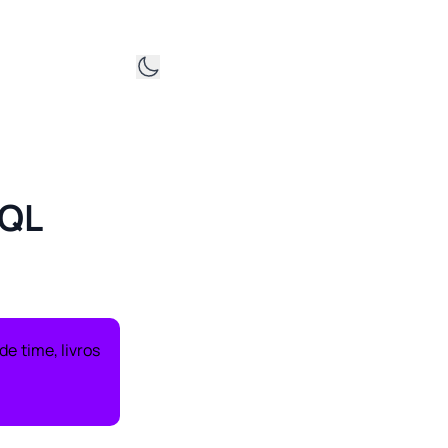
SQL
e time, livros