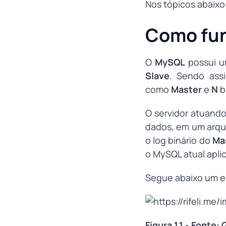
Nos tópicos abaixo
Como fun
O
MySQL
possui u
Slave
. Sendo ass
como
Master
e
N
b
O servidor atuan
dados, em um arqu
o log binário do
Ma
o MySQL atual apli
Segue abaixo um e
Figura 1.1 - Fonte