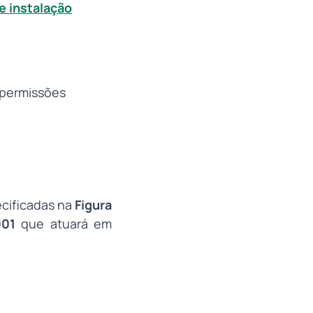
de instalação
 permissões
ecificadas na
Figura
001
que atuará em