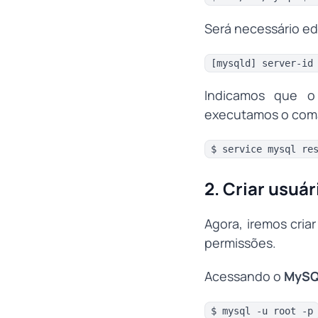
Será necessário ed
[mysqld] server-id
Indicamos que o
executamos o coman
$ service mysql re
2. Criar usuá
Agora, iremos cria
permissões.
Acessando o
MySQ
$ mysql -u root -p