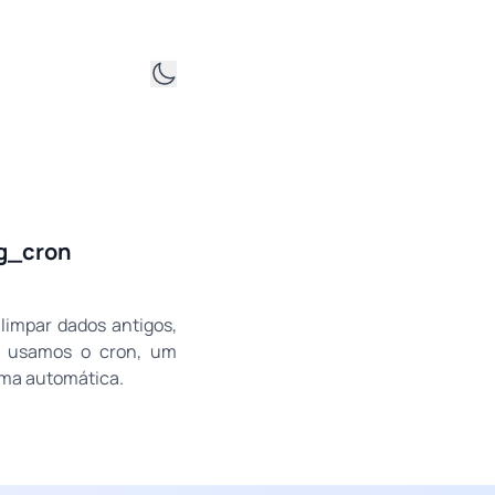
pg_cron
limpar dados antigos,
is, usamos o cron, um
rma automática.