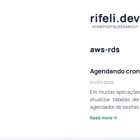
rifeli.dev
HOME
POSTS
USES
ABOUT
aws-rds
Agendando cron
01/07/2025
Em muitas aplicações
atualizar tabelas de
agendador de tarefas 
Read more