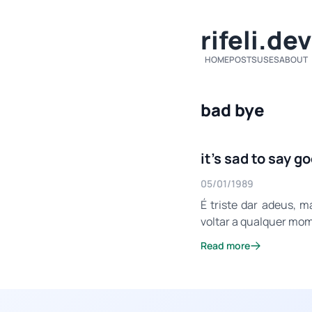
rifeli.dev
HOME
POSTS
USES
ABOUT
bad bye
it's sad to say g
05/01/1989
É triste dar adeus, 
voltar a qualquer mo
Read more