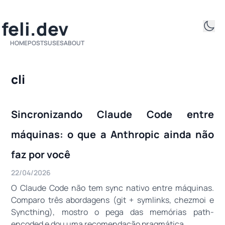
ifeli.dev
HOME
POSTS
USES
ABOUT
cli
Sincronizando Claude Code entre
máquinas: o que a Anthropic ainda não
faz por você
22/04/2026
O Claude Code não tem sync nativo entre máquinas.
Comparo três abordagens (git + symlinks, chezmoi e
Syncthing), mostro o pega das memórias path-
encoded e dou uma recomendação pragmática.