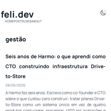
ifeli.dev
HOME
POSTS
USES
ABOUT
gestão
Seis anos de Harmo: o que aprendi como
CTO construindo infraestrutura Drive-
to-Store
08/06/2026
A Harmo fez seis anos. Escrevo como co-founder e CTO
sobre o que custou caro construir: tratar pilares Drive-
to-Store como um sistema único em vez de quatro
produtos costurados, processar +300 mil avaliações e