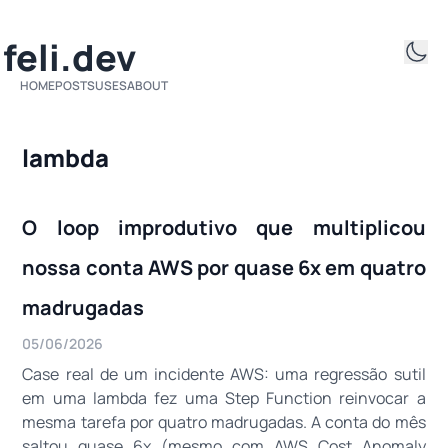
ifeli.dev
HOME
POSTS
USES
ABOUT
lambda
O loop improdutivo que multiplicou
nossa conta AWS por quase 6x em quatro
madrugadas
05/06/2026
Case real de um incidente AWS: uma regressão sutil
em uma lambda fez uma Step Function reinvocar a
mesma tarefa por quatro madrugadas. A conta do mês
saltou quase 6x (mesmo com AWS Cost Anomaly