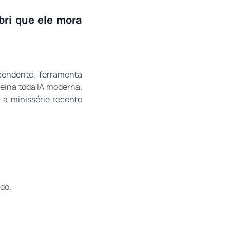
bri que ele mora
cendente, ferramenta
treina toda IA moderna.
 a minissérie recente
ado.