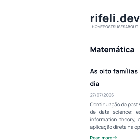
rifeli.dev
HOME
POSTS
USES
ABOUT
Matemática
As oito família
dia
27/07/2026
Continuação do post s
de data science: est
information theory, 
aplicação direta na o
Read more