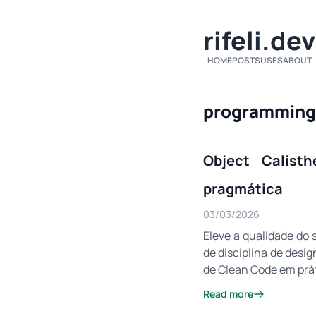
rifeli.dev
HOME
POSTS
USES
ABOUT
programming
Object Calist
pragmática
03/03/2026
Eleve a qualidade do 
de disciplina de desi
de Clean Code em práti
Read more