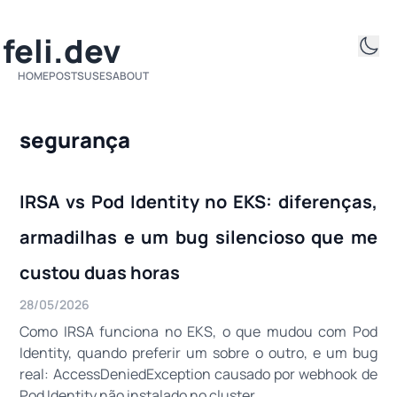
ifeli.dev
HOME
POSTS
USES
ABOUT
segurança
IRSA vs Pod Identity no EKS: diferenças,
armadilhas e um bug silencioso que me
custou duas horas
28/05/2026
Como IRSA funciona no EKS, o que mudou com Pod
Identity, quando preferir um sobre o outro, e um bug
real: AccessDeniedException causado por webhook de
Pod Identity não instalado no cluster.