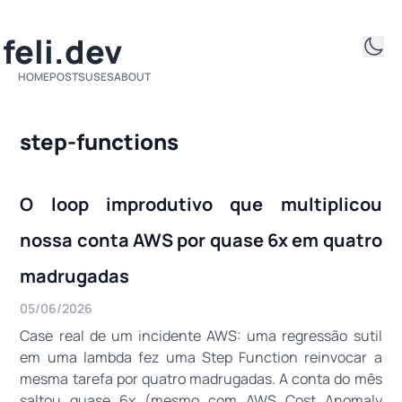
ifeli.dev
HOME
POSTS
USES
ABOUT
step-functions
O loop improdutivo que multiplicou
nossa conta AWS por quase 6x em quatro
madrugadas
05/06/2026
Case real de um incidente AWS: uma regressão sutil
em uma lambda fez uma Step Function reinvocar a
mesma tarefa por quatro madrugadas. A conta do mês
saltou quase 6x (mesmo com AWS Cost Anomaly